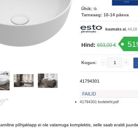
Ühik:
tk
Tarneaeg:
10-14 päeva
kuumaks al.
44,18
51
Hind:
693,00 €
Kogus:
41794301
FAILID
41794301 tooteleht.pdf
raamiline põhjaklapp ei ole valamuga komplektis, selle saab eraldi juurd