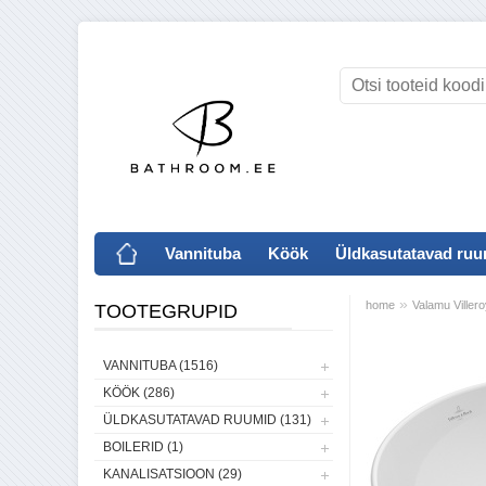
Vannituba
Köök
Üldkasutatavad ruu
»
home
Valamu Viller
TOOTEGRUPID
VANNITUBA (1516)
KÖÖK (286)
ÜLDKASUTATAVAD RUUMID (131)
BOILERID (1)
KANALISATSIOON (29)