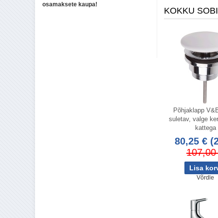
osamaksete kaupa!
KOKKU SOB
Põhjaklapp V&B
suletav, valge ke
kattega
80,25 €
(
107,00
Võrdle