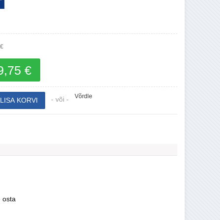
 €
9,75 €
Võrdle
- või -
e osta