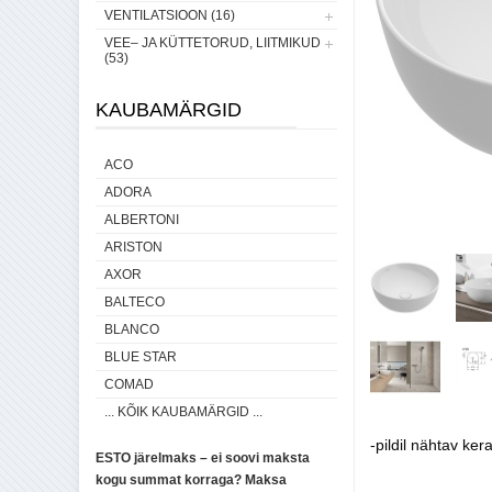
VENTILATSIOON (16)
VEE– JA KÜTTETORUD, LIITMIKUD
(53)
KAUBAMÄRGID
ACO
ADORA
ALBERTONI
ARISTON
AXOR
BALTECO
BLANCO
BLUE STAR
COMAD
... KÕIK KAUBAMÄRGID ...
-pildil nähtav ke
ESTO järelmaks – ei soovi maksta
kogu summat korraga? Maksa