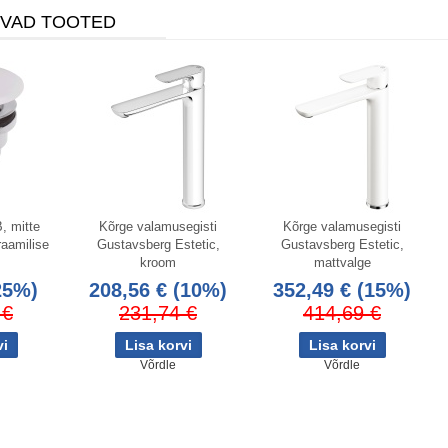
IVAD TOOTED
, mitte
Kõrge valamusegisti
Kõrge valamusegisti
raamilise
Gustavsberg Estetic,
Gustavsberg Estetic,
kroom
mattvalge
25%)
208,56 €
(10%)
352,49 €
(15%)
 €
231,74 €
414,69 €
Võrdle
Võrdle