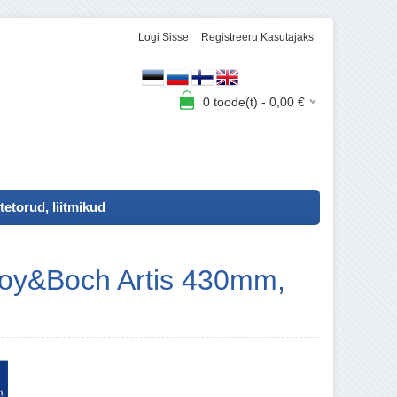
Logi Sisse
Registreeru Kasutajaks
0
toode(t) -
0,00
€
tetorud, liitmikud
roy&Boch Artis 430mm,