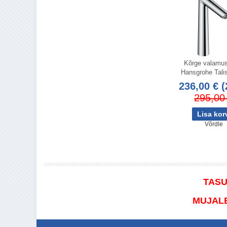
Kõrge valamus
Hansgrohe Tali
236,00 €
(
295,00
Võrdle
TASU
MUJALE