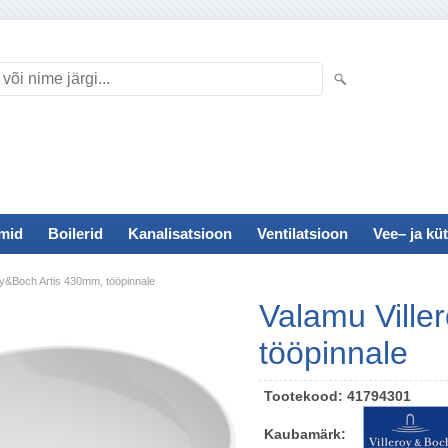
mid
Boilerid
Kanalisatsioon
Ventilatsioon
Vee– ja küt
oy&Boch Artis 430mm, tööpinnale
Valamu Ville
tööpinnale
Tootekood:
41794301
Kaubamärk: