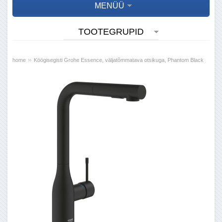
MENÜÜ
TOOTEGRUPID
»
home
Köögisegisti Grohe Essence, väljatõmmatava otsikuga, Phantom Black