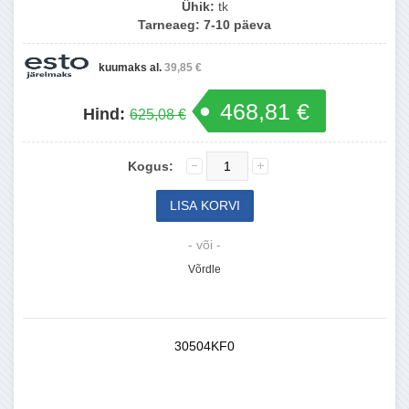
Ühik:
tk
Tarneaeg:
7-10 päeva
kuumaks al.
39,85 €
468,81 €
Hind:
625,08 €
Kogus:
- või -
Võrdle
30504KF0