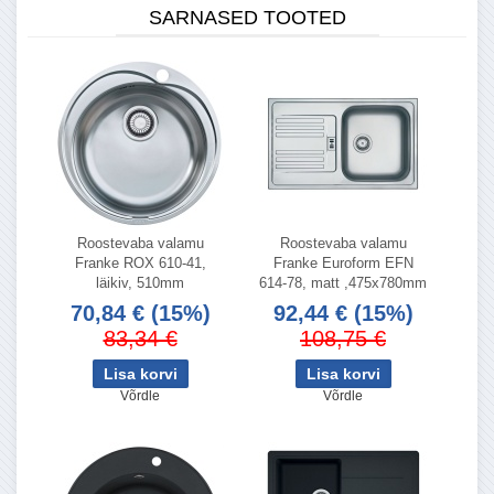
SARNASED TOOTED
Roostevaba valamu
Roostevaba valamu
Franke ROX 610-41,
Franke Euroform EFN
läikiv, 510mm
614-78, matt ,475x780mm
70,84 €
(15%)
92,44 €
(15%)
83,34 €
108,75 €
Võrdle
Võrdle