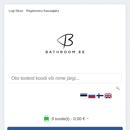
Logi Sisse
Registreeru Kasutajaks
0
toode(t) -
0,00
€