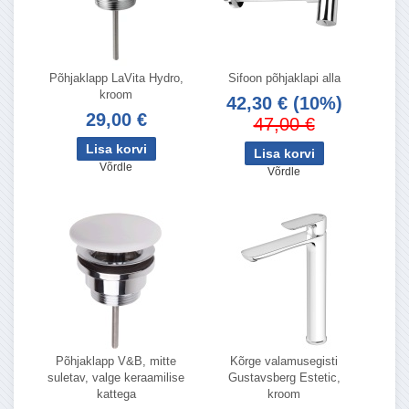
Põhjaklapp LaVita Hydro,
Sifoon põhjaklapi alla
kroom
42,30 €
(10%)
29,00 €
47,00 €
Võrdle
Võrdle
Põhjaklapp V&B, mitte
Kõrge valamusegisti
suletav, valge keraamilise
Gustavsberg Estetic,
kattega
kroom