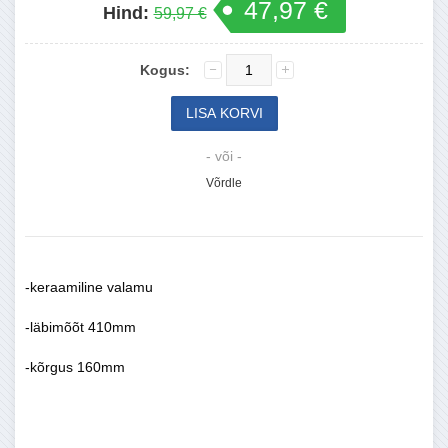
47,97 €
Hind:
59,97 €
Kogus:
- või -
Võrdle
-keraamiline valamu
-läbimõõt 410mm
-kõrgus 160mm