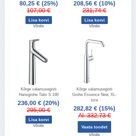
80,25 €
(25%)
208,56 €
(10%)
107,00 €
231,74 €
Võrdle
Võrdle
Kõrge valamusegisti
Kõrge valamusegisti
Hansgrohe Talis S 190
Grohe Essence New, XL-
size
236,00 €
(20%)
282,82 €
(15%)
295,00 €
Al. 332,73 €
Võrdle
Vaata toodet
Võrdle