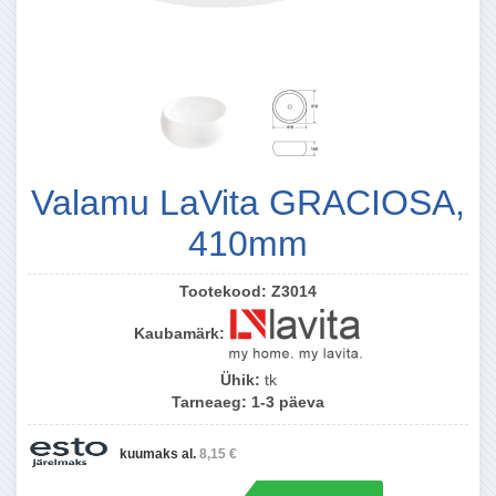
Valamu LaVita GRACIOSA,
410mm
Tootekood:
Z3014
Kaubamärk:
Ühik:
tk
Tarneaeg:
1-3 päeva
kuumaks al.
8,15 €