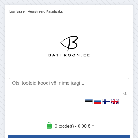
Logi Sisse
Registreeru Kasutajaks
0
toode(t) -
0,00
€