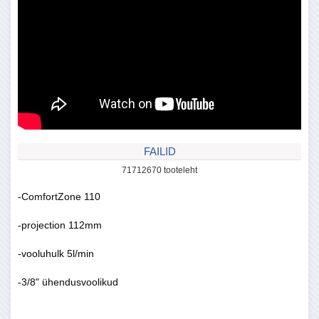
FAILID
71712670 tooteleht
-ComfortZone 110
-projection 112mm
-vooluhulk 5l/min
-3/8" ühendusvoolikud