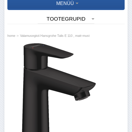
MENÜÜ
TOOTEGRUPID
»
home
Valamusegisti Hansgrohe Talis E 110 , matt-must