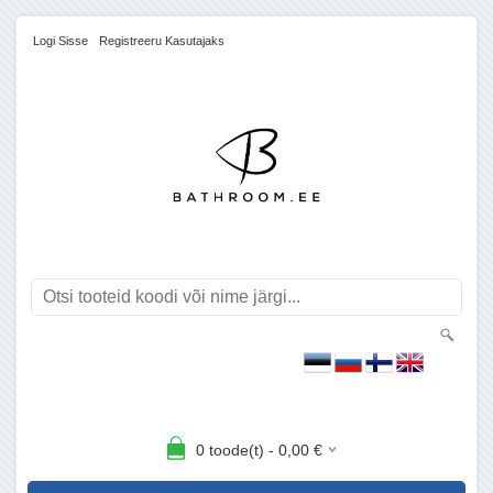
Logi Sisse
Registreeru Kasutajaks
0
toode(t) -
0,00
€