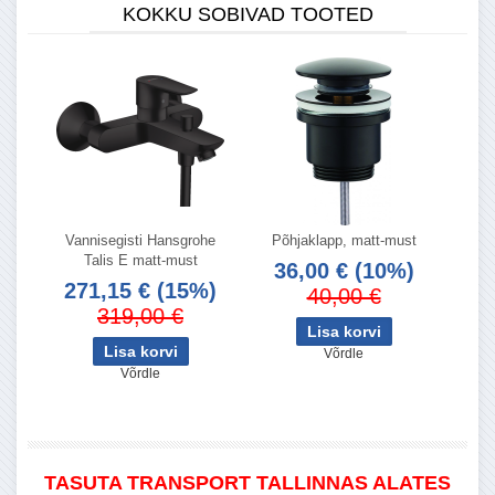
KOKKU SOBIVAD TOOTED
Vannisegisti Hansgrohe
Põhjaklapp, matt-must
Talis E matt-must
36,00 €
(10%)
271,15 €
(15%)
40,00 €
319,00 €
Võrdle
Võrdle
TASUTA TRANSPORT TALLINNAS ALATES