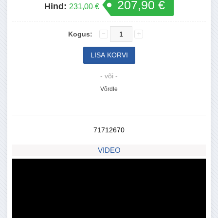
207,90 €
Hind:
231,00 €
Kogus:
- või -
Võrdle
71712670
VIDEO